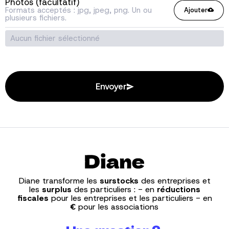
Photos (facultatif)
Formats acceptés : jpg, jpeg, png. Un ou
Ajouter
plusieurs fichiers.
Aucun fichier sélectionné
Envoyer
Diane transforme les
surstocks
des entreprises
et
les
surplus
des particuliers :
- en
réductions
fiscales
pour les entreprises et les particuliers
- en
€
pour les associations